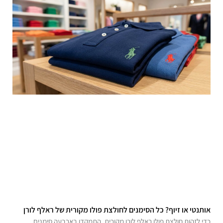
אותנטי או זיוף? כל הסימנים לחולצת פולו מקורית של ראלף לורן
כדי לזהות חולצת פולו ראלף לורן מקורית, התמקדו בארבעה סימנים