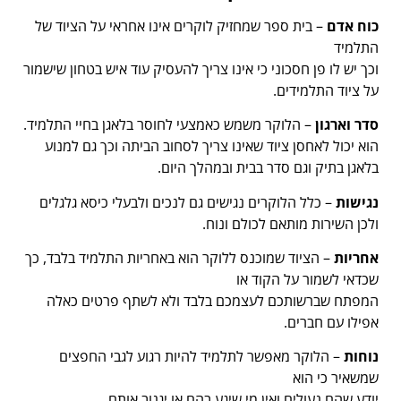
כוח אדם
– בית ספר שמחזיק לוקרים אינו אחראי על הציוד של
התלמיד
וכך יש לו פן חסכוני כי אינו צריך להעסיק עוד איש בטחון שישמור
על ציוד התלמידים.
סדר וארגון
– הלוקר משמש כאמצעי לחוסר בלאגן בחיי התלמיד.
הוא יכול לאחסן ציוד שאינו צריך לסחוב הביתה וכך גם למנוע
בלאגן בתיק וגם סדר בבית ובמהלך היום.
נגישות
– כלל הלוקרים נגישים גם לנכים ולבעלי כיסא גלגלים
ולכן השירות מותאם לכולם ונוח.
אחריות
– הציוד שמוכנס ללוקר הוא באחריות התלמיד בלבד, כך
שכדאי לשמור על הקוד או
המפתח שברשותכם לעצמכם בלבד ולא לשתף פרטים כאלה
אפילו עם חברים.
נוחות
– הלוקר מאפשר לתלמיד להיות רגוע לגבי החפצים
שמשאיר כי הוא
יודע שהם נעולים ואין מי שיגע בהם או יגנוב אותם.