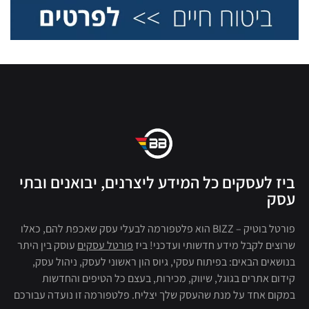
ביז לעסקים כל המידע ליצרנים, יבואנים ובתי
עסק
פורטל בוטיק – BIZZ הוא פלטפורמה לבעלי עסק שאכפת להם, כאלו
שרוצים לקבל מידע חדשותי ועדכני! ביז
פורטל עסקים
עוסק בין היתר
בנושאים הבאים: בפיתוח עסקי, גיוס הון ראשוני לעסק, ניהול עסק,
קידום אתרים בגוגל, שיווק, מכירות, בעצם כל הטיפים והחדשות
במקום אחד על מנת שהעסק שלך יצליח. פלטפורמה זו נועדה עבורכם