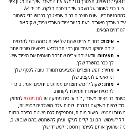
בנוסף לרהיטים, תצטרך גם למלא את המשרד שלך עם מגוון ציוד
וציוד כדי לשמור על העסק שלך בצורה חלקה. מנייר A4
למחסניות דיו, ישנם מוצרים רבים שתצטרך לרכוש כדי לשמור
על משרדך מאובזר. בעת קניות ציוד משרדי וציוד, שקול את
הגורמים הבאים:
איכות:
בחר מוצרים שהם של איכות גבוהה כדי להבטיח
שהם יחזיקו מעמד זמן רב יותר ולבצע ביצועים טובים יותר.
תאימות:
וודא שהמוצרים שתבחר תואמים את הציוד שיש
לך כבר במשרד שלך.
מחיר:
חפש מוצרים המציעים תמורה טובה לכסף שלך
ומתאימים לתקציב שלך.
מותג:
שקול לרכוש מוצרים ממותגים ידועים ואמינים כדי
להבטיח אמינות ותמיכת לקוחות.
כשמדובר בציוד משרדי, לוח זכוכית מחיקה או
לוח מגנטי
למחוק
יכול להיות השקעה נהדרת. לוחות אלה מושלמים לפגישות,
מצגות ומפגשי סיעור מוחות, ומספקים לכם משטח כתיבה מרווח
וקל לשימוש. הם גם קלים לניקוי וניתן להשתמש בהם שוב ושוב,
מה שהופך אותם לפיתרון חסכוני למשרד שלך.