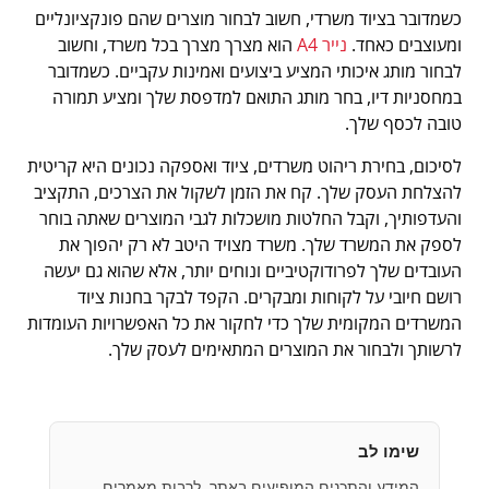
כשמדובר בציוד משרדי, חשוב לבחור מוצרים שהם פונקציונליים
ומעוצבים כאחד.
נייר A4
הוא מצרך מצרך בכל משרד, וחשוב
לבחור מותג איכותי המציע ביצועים ואמינות עקביים. כשמדובר
במחסניות דיו, בחר מותג התואם למדפסת שלך ומציע תמורה
טובה לכסף שלך.
לסיכום, בחירת ריהוט משרדים, ציוד ואספקה נכונים היא קריטית
להצלחת העסק שלך. קח את הזמן לשקול את הצרכים, התקציב
והעדפותיך, וקבל החלטות מושכלות לגבי המוצרים שאתה בוחר
לספק את המשרד שלך. משרד מצויד היטב לא רק יהפוך את
העובדים שלך לפרודוקטיביים ונוחים יותר, אלא שהוא גם יעשה
רושם חיובי על לקוחות ומבקרים. הקפד לבקר בחנות ציוד
המשרדים המקומית שלך כדי לחקור את כל האפשרויות העומדות
לרשותך ולבחור את המוצרים המתאימים לעסק שלך.
שימו לב
המידע והתכנים המופיעים באתר, לרבות מאמרים,