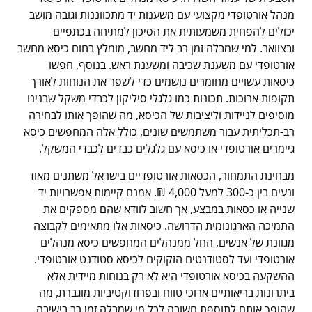
מנהל אורטופדי מקצועי עם משענות יד מתכווננות וגובה מושב
יכולים להפחית משמעותית את הסיכון למתיחה בכתפיים
ובצוואר. למי שמבלה זמן רב ליד מחשב, מומלץ בחום כיסא מחשב
אורטופדי עם משענת שכיבה ומשענת ראש. בנוסף, חפשו
כיסאות עשויים מחומרים נושמים כדי לשפר את הנוחות לאורך
תקופות ארוכות. תכונות כמו גלגלי סיליקון לכבדי משקל שבנינו
מוסיפים לניידות וליציבות של הכיסא, מה שהופך אותו לבחירה
רב-תכליתית עבור משתמשים שונים, כולל אלה המחפשים כיסא
גיימרים אורטופדי או כיסא עם גלגלים כבדים לכבדי המשקל.
מבחינת התמחור, הכסאות אורטופדיים בישראל משתנים מאוד
ונעים בין כ-300 למעל 4,000 ₪. אמנם קיימות אפשרויות יד
שנייה או כסאות במבצע, אך חשוב לוודא שהם מספקים את
התמיכה הארגונומית הדרושה. כיסאות אלו מתאימים לקבוצה
מגוונת של אנשים, החל ממנהלים המחפשים כיסא מנהלים
אורטופדי ועד לסטודנטים הזקוקים לכיסא סטודנט אורטופדי.
ההשקעה בכיסא אורטופדי היא לא רק בנוחות מיידית אלא
ביתרונות בריאותיים ארוכי טווח ובפרודוקטיביות מוגברת, מה
שהופך אותם לתוספת חשובה לכל מי שמבלה זמן רב בישיבה.