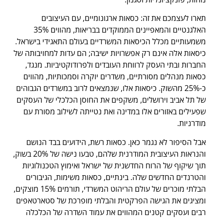
תארו לעצמכם את זה: כסאות ארגונומיים, עם העיצובים
האלגנטיים והמאפיינים הממוקדים בבריאות, מהווים 35%
משמעותיים מכלל הכיסאות המשרדיים בעולם התאגידי בישראל.
כיסאות אלה אינם רק אפשרויות ישיבה; הם עדות למחויבותה של
החברות ובתי העסק לרווחת העובדים ולפרודוקטיביות. מנגד,
כסאות מנהלים מסורתיים, משדרים יוקרה וסמכותיות, מהווים
כ-25% מהשוק. כיסאות אלו, שנמצאים לרוב במשרדים הגבוהים
של תל אביב וירושלים, משקפים את החוסן הכלכלי של העסקים
שפעילים באזורים אלו במדינה ואת נטייתה לשילוב מסורת עם
מודרניות.
אבל הסיפור לא נגמר כאן. כסאות רשת, הידועים בבד הנושם
והנראות העיצובית המודרנית שלהם, טבעו נישה של 20% בשוק,
תוך שיקוף של הרוח החדשנית של ישראל ואימוץ הטכנולוגיות
והטרנדים החדשים שלה. בינתיים, כסאות משימות, הגיבורים
הבלתי מוכרים של עולם הריהוט המשרדי, תורמים 15% מוצקים,
ומציגים את הגישה הפרקטית והבלתי מופרכת של סטארטאפים
רבים ועסקים קטנים המהווים את עמוד השדרה של הכלכלה