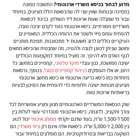
מדוע לבחור בכיסא משרדי ארגונומי?
התשובה טמונה
בתמיכה ובנוחות שאין שני לה שהכסאות הללו מציעים, במיוחד
עבור מי שמבלה שעות ארוכות ליד השולחן. בניגוד לכסאות
משרדיים מסורתיים, כיסא ארגונומי נועד לקדם יציבה טובה,
להפחית עומס פיזי ולשפר את הרווחה הכללית. המאפיינים
העיקריים כוללים לרוב משענות יד מתכווננות, תמיכת מותניים
ומושב שניתן לכוונן לגובה ולהטיה, מה שמבטיח שהכיסא מתאים
לגוף האדם ולא להיפך. זה מועיל במיוחד למקצועות הכוללים
ישיבה ממושכת, כגון עובדי
מוקד טלפוני
, קמפיינים במחשב כל
היום, או אלו העוסקים
בניהול קמפיינים בגוגל
. בנוסף, גרסאות
מיוחדות כמו כיסא כריעה ארגונומי או כיסא מחשב ארגונומי
מציעים תנוחות ישיבה חלופיות כדי להפחית את הסיכון לבעיות
בריאותיות ארוכות טווח.
שוק הכסאות המשרדיים הארגונומיים מגוון ומציע אפשרויות לכל
צורך ותקציב. לדוגמה, כיסא ארגונומי סטנדרטי עשוי לעלות בין
500 ל-1,500 ש"ח, בעוד שדגם יוקרתי
ממותג איכותי
יכול לנוע
בין 2,000 ל-5,000 ש"ח. כיסאות אלה אינם רק
ציוד משרדי
; הם
השקעה בבריאות ובפרודוקטיביות. הם מומלצים במיוחד עבור