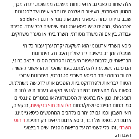
אלה שחווים כאבי גב או אי נוחות מישיבה ממושכת. יתרה מכך,
המגוון האסתטי, מעיצובים אלגנטיים ומקצועיים ועד לסגנונות
שובבים יותר כמו הכיסא גיימינג ארגונומי או דגם ה-spider
shooter, מבטיח שיש כיסא ארגונומי שיתאים לכל אחד. סביבת
עבודה, בין אם זה משרד מסורתי, משרד ביתי או מערך משחקים.
כיסא משרדי ארגונומי הוא השקעה יקרת ערך עבור כל מי
שמבלה זמן רב בישיבה ליד שולחן העבודה. היתרונות
הבריאותיים, לרבות שיפור היציבה והפחתת הסיכון לכאב כרוני,
הם סיבה משכנעת להמלצתם. בעוד שהעלות הראשונית עשויה
להיות גבוהה יותר מכיסא משרדי סטנדרטי, היתרונות ארוכי
הטווח לבריאות ולפרודוקטיביות הופכים אותו לרכישה משתלמת.
כסאות אלו מתאימים במיוחד לאנשי מקצוע בעבודות שולחנות
תובעניות, כגון אלו בתעשיית הטכנולוגיה או במגזרים פיננסיים
כמו תחום הפיננסי ושוק/תחום
הלוואות חוץ בנקאיות
, בנקאים,
רואי חשבון וכמו גם לגיימרים נלהבים המחפשים כיסא גיימינג
ארגונומי. בסופו של דבר, כיסא ארגונומי אינו רק חתיכת
ריהוט
משרדי
; זהו כלי לשמירה על בריאות גופנית ושיפור ביצועי
העבודה.