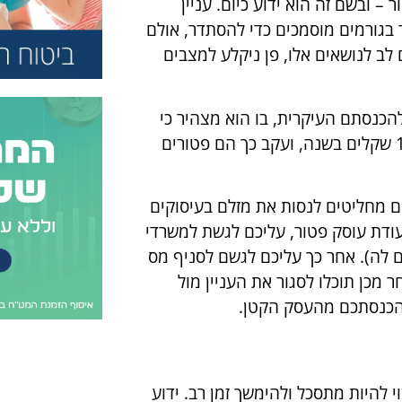
– ובשם זה הוא ידוע כיום. עניין
 בגורמים מוסמכים כדי להסתדר, אולם
לב לנושאים אלו, פן ניקלע למצבים
הכנסתם העיקרית, בו הוא מצהיר כי
הוא מרוויח סכום כלשהו הקטן מרף העומד על כ-100,000 שקלים בשנה, ועקב כך הם פטורים
ים מחליטים לנסות את מזלם בעיסוקים
ודת עוסק פטור, עליכם לגשת למשרדי
ה). אחר כך עליכם לגשם לסניף מס
מכן תוכלו לסגור את העניין מול
הכנסתכם מהעסק הקטן.
י להיות מתסכל ולהימשך זמן רב. ידוע