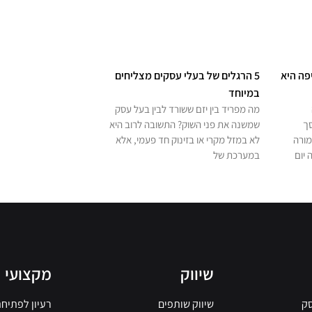
פה היא
5 הרגלים של בעלי עסקים מצליחים
במיוחד
מה מפריד בין יזם ששורד לבין בעל עסק
סך
שמשנה את פני השוק? התשובה לרוב היא
מורה
לא במזל מקרי או בזינוק חד פעמי, אלא
 יום
במערכת של
שיווק
מקצועי
סק
שיווק שותפים
רעיון לפתיח