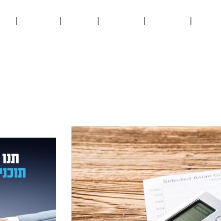
רסום
למשרד
בריאות
אוכל
תיירות
או