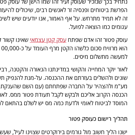
נתחיל בכך שנזכיר שעוסק זעיר זהו שמו הישן של עוסק פטור 
הפרשת ביטוחים ופנסיה זר לאנשים רבים, שיכולים להיעזר
זה לא תמיד מתרחש. על אף האמור, אנו יודעים שיש לשים 
עגומים כמו הוצאה לפועל.
עוסק פטור זהו אדם שפתח
עסק קטן עצמאי
שאינו קשור ל
למעשה מתשלום מיסים.
לאור יוקר המחייה והקושי במדינתנו הנאורה והקטנה, רב
שונים ולהשלים בעזרתם את ההכנסה. על-מנת להנפיק תע
מע"מ ולהצהיר על החברה שפתחתם (עם השם שהענקתם ל
הכנסה הקרוב אליכם ולבקש לקבל תעודת פטור ממס. לאחר 
המוסד לביטוח לאומי ולדעת כמה מס יש לשלם בהתאם ל
תהליך רישום כעוסק פטור
ישנו הליך חשוב מול גורמים בירוקרטים שצוינו לעיל, שעשו