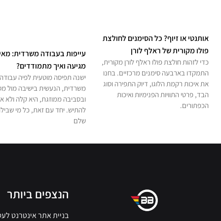
אותנטי או זיוף? כל הסימנים לחולצת
פולו מקורית של ראלף לורן
עייפות בעבודה משרדית: מאי
כדי לזהות חולצת פולו ראלף לורן מקורית,
מגיעה ואיך מתמודדים?
התמקדו בארבעה סימנים מרכזיים. בחנו
ישנה תפיסה מוטעית לפיה עבודה
את איכות רקמת הלוגו, דיוק התפירה וסוג
משרדית, הנעשית בישיבה מול מ
הבד, פרטי התוויות הפנימיות ואיכות
ובסביבה ממוזגת, היא קלה ולא א
הכפתורים.
להתיש. יחד עם זאת, כל מי שבילה
שלם
הנצפים ביותר
בניית אתר אינטרנט לע