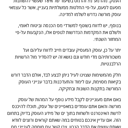
העסק. מהו מע"מ? זהו מס בשיעור של 18% שעשוי להשתנות
מפעם לפעם, על-פי החלטות ממשלתיות בעניין, אשר כל עצמאי
עוסק מורשה נדרש לשלמו למדינה.
בנוסף, יש לדווח בשוטף למשרדי מס הכנסה וביטוח לאומי,
ולשלם את המקדמות הנדרשות לגופים אלו, הנקבעות על-פי
המחזור השנתי.
יתר על כן, עוסק המעסיק עובדים חייב לדווח עליהם ועל
משכורותיהם מדי חודש וגם נושא זה יש להסדיר מול הרשויות
הרלבנטיות.
חלק מהמשימות שצוינו לעיל ניתן לבצע לבד, אולם הדבר דורש
בקיאות מסוימת, עם לימוד והתעדכנות בדבר ענייני העוסק
המורשה בתקנות השונות ובחקיקה.
באם אתם מעוניינים לקבל מידע נוסף על המהות של עוסק
מורשה והאם אתם עומדים במאפיינים של עסק, תוכלו להיכנס
לרשת האינטרנט ולשחות בתוך ים של מידע העוסק בדיוק בתחום
הזה. אם עדיין אינכם בטוחים במה שאתם קוראים ורוצים לוודא
שאתם עושים את הדבר הנכון, צרו קשר עם מומחה לענייני מס.