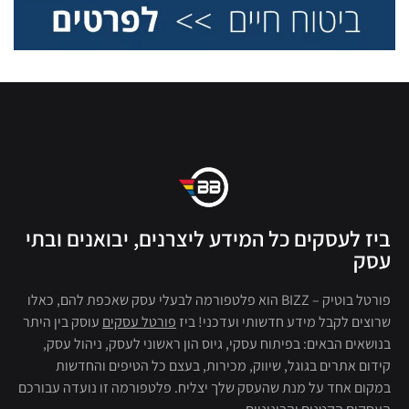
ביז לעסקים כל המידע ליצרנים, יבואנים ובתי
עסק
פורטל בוטיק – BIZZ הוא פלטפורמה לבעלי עסק שאכפת להם, כאלו
שרוצים לקבל מידע חדשותי ועדכני! ביז
פורטל עסקים
עוסק בין היתר
בנושאים הבאים: בפיתוח עסקי, גיוס הון ראשוני לעסק, ניהול עסק,
קידום אתרים בגוגל, שיווק, מכירות, בעצם כל הטיפים והחדשות
במקום אחד על מנת שהעסק שלך יצליח. פלטפורמה זו נועדה עבורכם