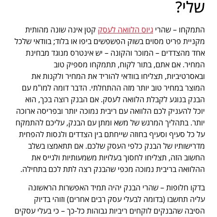
שלי?
התמקחו – שהרי
גיוס הלוואה לעסק
קטן אינה שונה מהותית
מקניית פריט מסוים בשוק הפשפשים ביפו או בלוד; בוודאי שלכל
אחד מהצדדים – המוכר והקונה – יש אינטרס מנוגד מבחינת
המחיר. אם אתם, בתור לקוח, תתמקחו מספיק טוב
ובאסרטיביות, תצליחו בוודאי להוריד את המחיר ולקנות את
המוצר במחיר טוב יותר מזה ההתחלתי. הדבר דומה למו"מ עם
הבנק בנוגע לקבלת הלוואה לעסק. אם הבנק רוצה בכך, הוא
יוכל להעניק לכם הלוואה עם ריבית נמוכה יותר ובפריסה ארוכה
יותר. בתהליך המרגש של משא ומתן עם הבנק, עליכם להתמקח
על כל סעיף וסעיף בחוזה שייחתם בין הצדדים ולנסות להפחית
מדרישותיו של הבנק כלפי העסק שלכם. אם תתאמצו בשלב
החשוב הזה, תצליחו לחסוך בעלויות משמעותיות ולגייס את
ההלוואה בריבית נמוכה מכפי שהבנק רצה לתת לכם בתחילה.
בדקו חלופות – שהרי הבנק יהיה תמיד האפשרות הראשונה
עליה תחשבו (בדומה לבעלי עסק רבים אחרים) וזוהי בדיוק
הסיבה שהבנקים לוקחים ריביות גבוהות כל-כך – כי בעלי עסקים