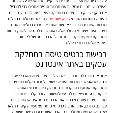
עושות כיום שימוש רב במודלים שיווקיים המבוססים על שיתופי
פעולה ושותפויות עסקיות עם חברות וגופים אחרים כדי להגדיל
את היקף שיווק הכרטיסים במחלקה היוקרתית. לדוגמה, חברות
תעופה חותמות הסכמי
שיווק שותפים
עם רשתות מלונות גדולות,
חברות השכרת רכב בינלאומיות, אתרי אינטרנט גדולים להזמנת
טיסות ועוד. שיתופי פעולה אלה מאפשרים להנגיש ולשווק טיסות
במחלקת עסקים לקהל רחב וגדול הרבה יותר של לקוחות
פוטנציאלים ברחבי העולם.
רכישת כרטיס טיסה במחלקת
עסקים באתר אינטרנט
אתר אינטרנט להזמנה ורכישה של כרטיסי טיסה הוא כלי יעיל
ונגיש שמאפשר לחברות תעופה לשווק ולמכור בקלות גם טיסות
במחלקת העסקים היוקרתית. הממשק האינטרנטי מאפשר
ללקוחות פוטנציאלים לחפש ולהשוות בצורה קלה ונוחה בין
מחירי טיסות שונות ולבחור את הכרטיס המתאים או הזול ביותר
עבורם. כמו כן, אתר הזמנת כרטיסי טיסה מאפשר שקיפות מלאה
של תנאי הטיסה ומחלקות היוקרה השונות וכן רכישה פשוטה,