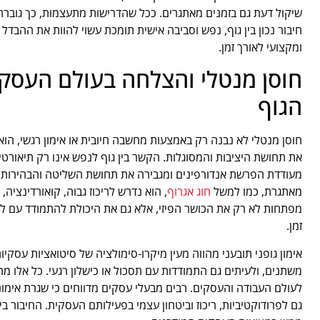
שיקול דעת גם בזמנים מאתגרים. ככל שהדרישות מתעצמות, כך גוברת
חיבור נכון בין גוף, נפש וסביבה אישית תומכת עשוי להוות את ההבד
ומקצועי לאורך זמן.
חוסן מנטלי והצלחה בעולם העסקים
הגוף
חוסן מנטלי לא נבנה רק באמצעות מחשבה חיובית או אימון רגשי, הוא
את תחושת היציבות והמסוגלות. הקשר בין גוף לנפש אינו רק תיאורטי
מעודדת הפרשת אנדורפינים ומגבירה את תחושת השליטה והבהירות 
מאתגרת, כמו למשל
חוג אגרוף
, הוא נדרש לריכוז גבוה, קואורדינציה
מפתחות לא רק את הכושר הפיזי, אלא גם את היכולת להתמודד עם לח
זמן.
אימון גופני תובעני מהווה מעין מיקרו-סימולציה של סיטואציות עסק
משתנים, ולעיתים גם התמודדות עם תסכול או כישלון רגעי. כל אלו מח
לעולם העבודה והעסקים. רבים מבעלי עסקים מדווחים כי שגרת אימו
גם לפרודוקטיביות, ריכוז וביטחון עצמי בפעילותם העסקית. החיבור בי