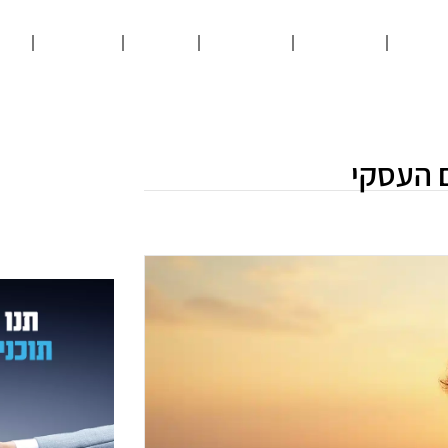
רסום
למשרד
בריאות
אוכל
תיירות
או
 העסקי