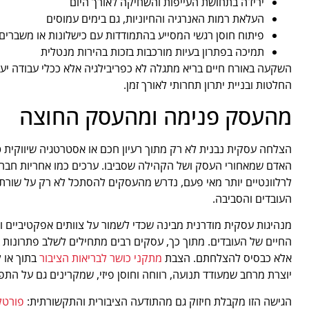
ירידה בתחושת העייפות והשחיקה לאורך היום
העלאת רמות האנרגיה והחיוניות, גם בימים עמוסים
פיתוח חוסן רגשי המסייע בהתמודדות עם כישלונות או משברים
תמיכה בפתרון בעיות מורכבות בזכות בהירות מנטלית
השקעה באורח חיים בריא מתגלה לא כפריבילגיה אלא ככלי עבודה יע
החלטות ובניית יתרון תחרותי לאורך זמן.
מהעסק פנימה ומהעסק החוצה
הצלחה עסקית נבנית לא רק מתוך רעיון חכם או אסטרטגיה שיווקית 
האדם שמאחורי העסק ושל הקהילה שסביבו. ערכים כמו אחריות חברתית
לרלוונטיים יותר מאי פעם, נדרש מהעסקים להסתכל לא רק על שורת
העובדים והסביבה.
מנהיגות עסקית מודרנית מבינה שכדי לשמור על צוותים אפקטיביים ומ
החיים של העובדים. מתוך כך, עסקים רבים מתחילים לשלב פתרונות ב
אלא כבסיס להצלחתם. הצבת
מתקני כושר לבריאות הציבור
בתוך או ל
יוצרת מרחב שמעודד תנועה, רווחה וחוסן פיזי, שמקרינים גם על התפ
הגישה הזו מקבלת חיזוק גם מהתודעה הציבורית והתקשורתית:
פורטל