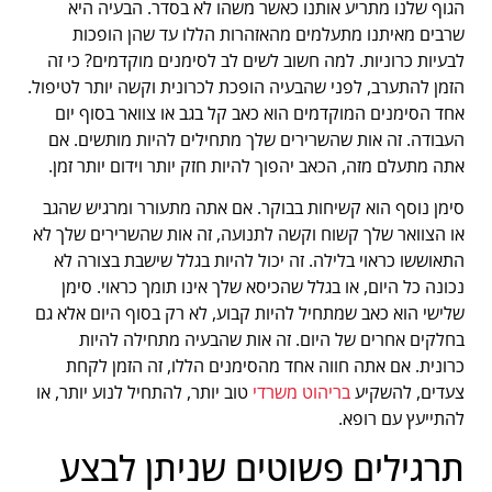
הגוף שלנו מתריע אותנו כאשר משהו לא בסדר. הבעיה היא
שרבים מאיתנו מתעלמים מהאזהרות הללו עד שהן הופכות
לבעיות כרוניות. למה חשוב לשים לב לסימנים מוקדמים? כי זה
הזמן להתערב, לפני שהבעיה הופכת לכרונית וקשה יותר לטיפול.
אחד הסימנים המוקדמים הוא כאב קל בגב או צוואר בסוף יום
העבודה. זה אות שהשרירים שלך מתחילים להיות מותשים. אם
אתה מתעלם מזה, הכאב יהפוך להיות חזק יותר וידום יותר זמן.
סימן נוסף הוא קשיחות בבוקר. אם אתה מתעורר ומרגיש שהגב
או הצוואר שלך קשוח וקשה לתנועה, זה אות שהשרירים שלך לא
התאוששו כראוי בלילה. זה יכול להיות בגלל שישבת בצורה לא
נכונה כל היום, או בגלל שהכיסא שלך אינו תומך כראוי. סימן
שלישי הוא כאב שמתחיל להיות קבוע, לא רק בסוף היום אלא גם
בחלקים אחרים של היום. זה אות שהבעיה מתחילה להיות
כרונית. אם אתה חווה אחד מהסימנים הללו, זה הזמן לקחת
צעדים, להשקיע
בריהוט משרדי
טוב יותר, להתחיל לנוע יותר, או
להתייעץ עם רופא.
תרגילים פשוטים שניתן לבצע