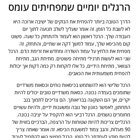
הרגלים יומיים שמפחיתים עומס
הדרך הטובה ביותר להפחית את הנזקים של ישיבה ארוכה היא
לא לשבת כל הזמן. זה אומר שעליך לשלב תנועה לתוך יום
העבודה שלך. הרגל ראשון הוא לעמוד ולהתחזק כל שעה. פשוט
קום מהכיסא שלך, עמוד למשך דקה או שתיים, והתחזק. זה
מפחית את הלחץ על עמוד השדרה ומחדש את זרימת הדם. הרגל
שני הוא לעשות תרגילי מתיחה פשוטים. מתיחת הגב, מתיחת
הצוואר, מתיחת הידיים, כל אלו לוקחות רק כמה דקות אך יכולות
להפחית משמעותית את הכאבים.
הרגל שלישי הוא להשתמש בכיסאות נוחים וכסאות משרדיים
שתומכים בעמדה נכונה. כסאות משרדיים טובים יכולים להיות
יקרים, אך הם השקעה בבריאותך. הם צריכים לתמוך בגב
התחתון, לאפשר כוונון של גובה ומשענות ידיים, ולהיות עשויים
מחומרים נושמים. הרגל רביעי הוא להקפיד על יציבה נכונה.
הרגליים צריכות להיות שטוחות על הרצפה, הברכיים בזווית של
90 מעלות, והגב צמוד למשענת הכיסא. זה אומר שאתה צריך
להיות מודע לעמדתך כל הזמן. הרגל חמישי הוא להתחיל לעבוד