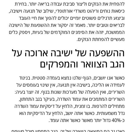
להפחית את הנזקים וליצור סביבת עבודה בריאה יותר. בחירת
כיסאות נוחים וריהוט משרדי אורתופדי, שילוב של תנועה וישיבה,
וביצוע תרגילים פשוטים יומיים יכולים להפוך את חיי העובד
לבריאים וטובים יותר. מאמר זה יסקור את ההשפעות של הישיבה
הממושכת, יזהה את הסימנים המוקדמים של בעיות, ויספק כלים
מעשיים להפחתת הנזקים.
ההשפעה של ישיבה ארוכה על
הגב הצוואר והמפרקים
כאשר אנו יושבים, הגוף שלנו נמצא בעמדה סטטית. בניגוד
לעמידה או הליכה, בישיבה אין תנועה, אין שינוי בעומסים על
השרירים, ואין הפעלה של מערכות שונות בגוף. זה יוצר בעיה:
השרירים המתמכים את עמוד השדרה, בעיקר בגב התחתון,
מתחילים להרפות. בו זמנית, הלחץ על דיסקיות עמוד השדרה
גדל משמעותית. כאשר אתה יושב, הלחץ על הדיסקיות הוא
כ-40% גדול יותר מאשר כאשר אתה עומד.
כאבי גב הם התוצאה הישירה של זה. הגב התחתון סובל מעומס