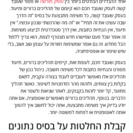
אחד ההבדלים הבולטים ביותר בין
עוסק מורשה
או פטור שעובד
קשה לעסק שעובד חכם הוא קיומם של תהליכים ברורים ותיעוד.
בעסק שעובד קשה, כל משימה מתבצעת על בסיס "זה הדרך
שבה עשינו את זה תמיד" או "זה מה שהרגשתי שנכון עכשיו." אין
תיעוד, אין הנחיות כתובות, ואין דרך סטנדרטית לביצוע משימות.
זה אומר שכל פעם שמישהו חדש מצטרף לצוות, הוא צריך ללמוד
הכל מחדש. זה גם אומר שמשימות חוזרות על עצמן שוב ושוב, בלי
שיש שיפור או אופטימיזציה.
בעסק שעובד חכם, לעומת זאת, קיימים תהליכים ברורים, תיעוד
מפורט והנחיות כתובות לכל משימה חשובה. ניהול נכון של
תהליכים אלו מאפשר לעובדים לעבוד בצורה עקבית, לתאם
בקלות בין צוותים, ולזהות מהר הזדמנויות לשיפור. כאשר תהליך
מתועד, קל יותר לזהות בקבוקים, לאתר שגיאות ולשפר את
הדברים. בנוסף, תהליכים ברורים מאפשרים אוטומציה, אם אתה
יודע בדיוק איך משימה מתבצעת, אתה יכול לחשוב איך להפוך
אותה לאוטומטית או לפחות לפשוטה יותר.
קבלת החלטות על בסיס נתונים